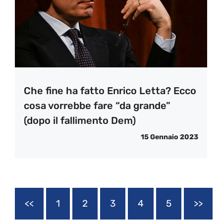
Che fine ha fatto Enrico Letta? Ecco
cosa vorrebbe fare “da grande”
(dopo il fallimento Dem)
15 Gennaio 2023
<<
1
2
3
4
5
>>