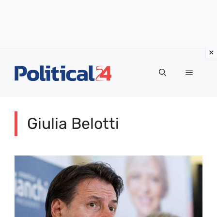
Vai
al
Menu
contenuto
Giulia Belotti