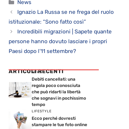
Categorie
News
Ignazio La Russa se ne frega del ruolo
istituzionale: “Sono fatto così”
Incredibili migrazioni | Sapete quante
persone hanno dovuto lasciare i propri
Paesi dopo l’11 settembre?
ARTICOLI RECENTI
NEWS
Debiti cancellati: una
regola poco conosciuta
che può ridarti la libertà
che sognavi in pochissimo
tempo
LIFESTYLE
Ecco perché dovresti
stampare le tue foto online