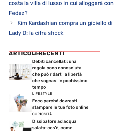
costa la villa di lusso in cui alloggerà con
Fedez?
Kim Kardashian compra un gioiello di
Lady D: la cifra shock
ARTICOLI RECENTI
NEWS
Debiti cancellati: una
regola poco conosciuta
che può ridarti la libertà
che sognavi in pochissimo
tempo
LIFESTYLE
Ecco perché dovresti
stampare le tue foto online
CURIOSITÀ
Dissipatore ad acqua
salata: cos’è, come