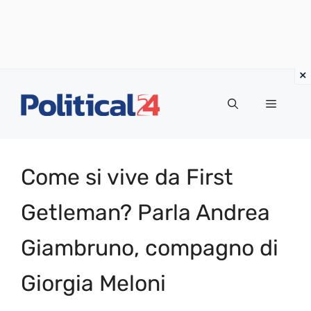
Vai
al
Menu
contenuto
Come si vive da First
Getleman? Parla Andrea
Giambruno, compagno di
Giorgia Meloni