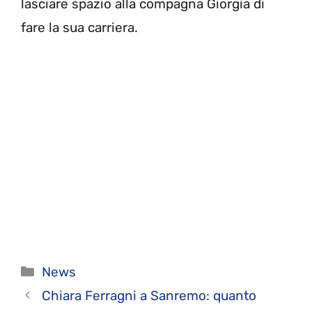
lasciare spazio alla compagna Giorgia di
fare la sua carriera.
Categorie
News
Chiara Ferragni a Sanremo: quanto