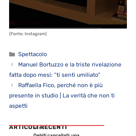
(Fonte: Instagram)
Categorie
Spettacolo
Manuel Bortuzzo e la triste rivelazione
fatta dopo mesi: “ti senti umiliato”
Raffaella Fico, perché non è più
presente in studio | La verità che non ti
aspetti
ARTICOLI RECENTI
NEWS
Debiti cancellati: una