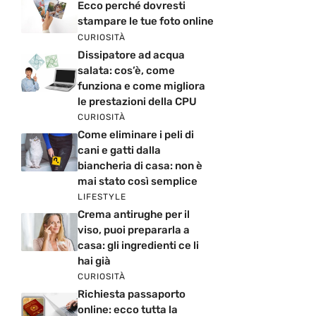
Ecco perché dovresti
stampare le tue foto online
CURIOSITÀ
Dissipatore ad acqua
salata: cos’è, come
funziona e come migliora
le prestazioni della CPU
CURIOSITÀ
Come eliminare i peli di
cani e gatti dalla
biancheria di casa: non è
mai stato così semplice
LIFESTYLE
Crema antirughe per il
viso, puoi prepararla a
casa: gli ingredienti ce li
hai già
CURIOSITÀ
Richiesta passaporto
online: ecco tutta la