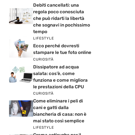
Debiti cancellati: una
regola poco conosciuta
che può ridarti la libertà
che sognavi in pochissimo
tempo
LIFESTYLE
Ecco perché dovresti
stampare le tue foto online
CURIOSITÀ
Dissipatore ad acqua
salata: cos’è, come
funziona e come migliora
le prestazioni della CPU
CURIOSITÀ
Come eliminare i peli di
cani e gatti dalla
biancheria di casa: non è
mai stato così semplice
LIFESTYLE
Crema antirughe per il