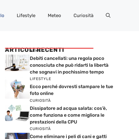
lo
Lifestyle
Meteo
Curiosità
ARTICOLI RECENTI
NEWS
Debiti cancellati: una regola poco
conosciuta che può ridarti la libertà
che sognavi in pochissimo tempo
LIFESTYLE
Ecco perché dovresti stampare le tue
foto online
CURIOSITÀ
Dissipatore ad acqua salata: cos’è,
come funziona e come migliora le
prestazioni della CPU
CURIOSITÀ
Come eliminare i peli di cani e gatti