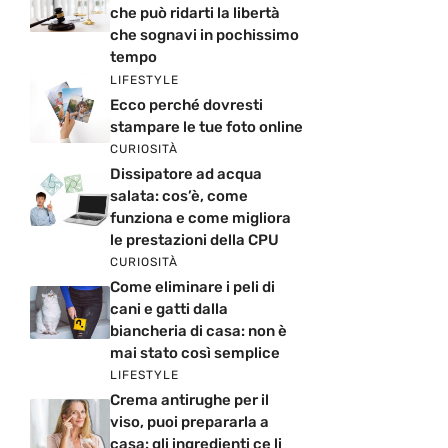
che può ridarti la libertà
che sognavi in pochissimo
tempo
LIFESTYLE
Ecco perché dovresti
stampare le tue foto online
CURIOSITÀ
Dissipatore ad acqua
salata: cos’è, come
funziona e come migliora
le prestazioni della CPU
CURIOSITÀ
Come eliminare i peli di
cani e gatti dalla
biancheria di casa: non è
mai stato così semplice
LIFESTYLE
Crema antirughe per il
viso, puoi prepararla a
casa: gli ingredienti ce li