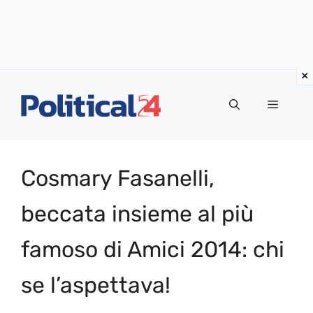
Vai
al
Menu
contenuto
Cosmary Fasanelli,
beccata insieme al più
famoso di Amici 2014: chi
se l’aspettava!