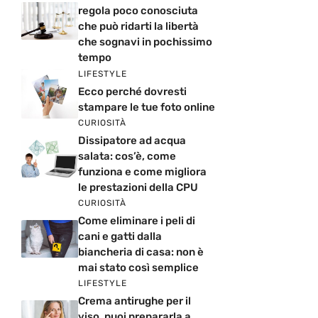
regola poco conosciuta
che può ridarti la libertà
che sognavi in pochissimo
tempo
LIFESTYLE
Ecco perché dovresti
stampare le tue foto online
CURIOSITÀ
Dissipatore ad acqua
salata: cos’è, come
funziona e come migliora
le prestazioni della CPU
CURIOSITÀ
Come eliminare i peli di
cani e gatti dalla
biancheria di casa: non è
mai stato così semplice
LIFESTYLE
Crema antirughe per il
viso, puoi prepararla a