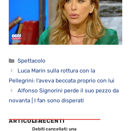
Categorie
Spettacolo
Luca Marin sulla rottura con la
Pellegrini: l’aveva beccata proprio con lui
Alfonso Signorini perde il suo pezzo da
novanta | I fan sono disperati
ARTICOLI RECENTI
NEWS
Debiti cancellati: una