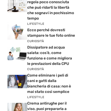
regola poco conosciuta
che può ridarti la libertà
che sognavi in pochissimo
tempo
LIFESTYLE
Ecco perché dovresti
stampare le tue foto online
CURIOSITÀ
Dissipatore ad acqua
salata: cos’è, come
funziona e come migliora
le prestazioni della CPU
CURIOSITÀ
Come eliminare i peli di
cani e gatti dalla
biancheria di casa: non è
mai stato così semplice
LIFESTYLE
Crema antirughe per il
viso, puoi prepararla a