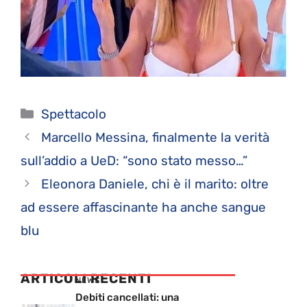
Categorie
Spettacolo
Marcello Messina, finalmente la verità
sull’addio a UeD: “sono stato messo…”
Eleonora Daniele, chi è il marito: oltre
ad essere affascinante ha anche sangue
blu
ARTICOLI RECENTI
NEWS
Debiti cancellati: una