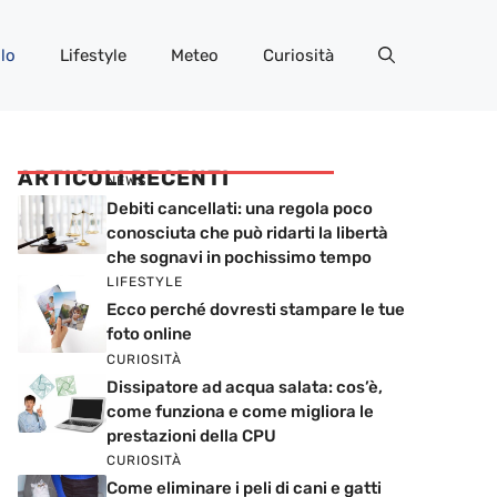
lo
Lifestyle
Meteo
Curiosità
ARTICOLI RECENTI
NEWS
Debiti cancellati: una regola poco
conosciuta che può ridarti la libertà
che sognavi in pochissimo tempo
LIFESTYLE
Ecco perché dovresti stampare le tue
foto online
CURIOSITÀ
Dissipatore ad acqua salata: cos’è,
come funziona e come migliora le
prestazioni della CPU
CURIOSITÀ
Come eliminare i peli di cani e gatti