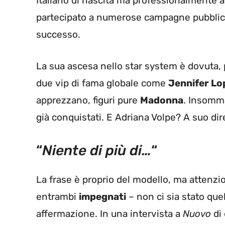
Italiano di nascita ma professionalmente a
partecipato a numerose campagne pubblicit
successo.
La sua ascesa nello star system è dovuta, 
due vip di fama globale come
Jennifer Lo
apprezzano, figuri pure
Madonna
. Insomma,
già conquistati. E Adriana Volpe? A suo dire
“
Niente di più di…
“
La frase è proprio del modello, ma attenzio
entrambi
impegnati
– non ci sia stato que
affermazione. In una intervista a
Nuovo
di 