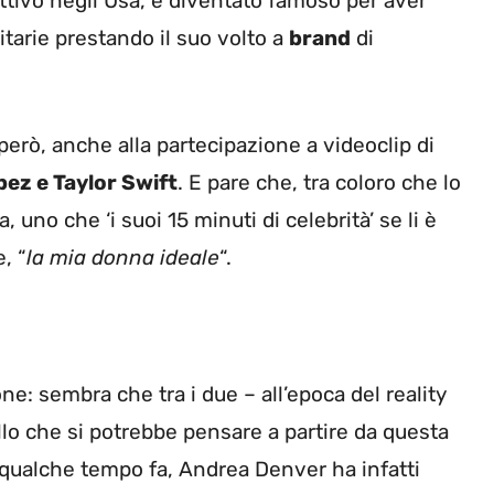
ttivo negli Usa, è diventato famoso per aver
arie prestando il suo volto a
brand
di
però, anche alla partecipazione a videoclip di
pez e Taylor Swift
. E pare che, tra coloro che lo
 uno che ‘i suoi 15 minuti di celebrità’ se li è
, “
la mia donna ideale
“.
ne: sembra che tra i due – all’epoca del reality
llo che si potrebbe pensare a partire da questa
qualche tempo fa, Andrea Denver ha infatti