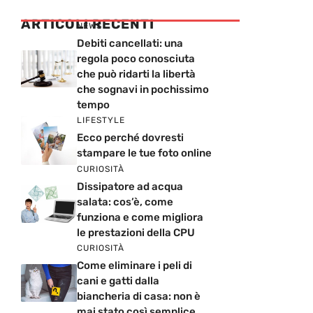
ARTICOLI RECENTI
NEWS
Debiti cancellati: una
regola poco conosciuta
che può ridarti la libertà
che sognavi in pochissimo
tempo
LIFESTYLE
Ecco perché dovresti
stampare le tue foto online
CURIOSITÀ
Dissipatore ad acqua
salata: cos’è, come
funziona e come migliora
le prestazioni della CPU
CURIOSITÀ
Come eliminare i peli di
cani e gatti dalla
biancheria di casa: non è
mai stato così semplice