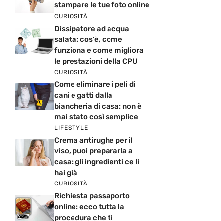
stampare le tue foto online
CURIOSITÀ
Dissipatore ad acqua
salata: cos’è, come
funziona e come migliora
le prestazioni della CPU
CURIOSITÀ
Come eliminare i peli di
cani e gatti dalla
biancheria di casa: non è
mai stato così semplice
LIFESTYLE
Crema antirughe per il
viso, puoi prepararla a
casa: gli ingredienti ce li
hai già
CURIOSITÀ
Richiesta passaporto
online: ecco tutta la
procedura che ti