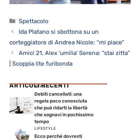
Categorie
Spettacolo
Ida Platano si sbottona su un
corteggiatore di Andrea Nicole: “mi piace”
Amici 21, Alex ‘umilia’ Serena: “stai zitta”
| Scoppia lite furibonda
ARTICOLI RECENTI
NEWS
Debiti cancellati: una
regola poco conosciuta
che può ridarti la libertà
che sognavi in pochissimo
tempo
LIFESTYLE
Ecco perché dovresti