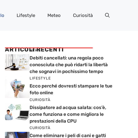
lo
Lifestyle
Meteo
Curiosità
ARTICOLI RECENTI
NEWS
Debiti cancellati: una regola poco
conosciuta che può ridarti la libertà
che sognavi in pochissimo tempo
LIFESTYLE
Ecco perché dovresti stampare le tue
foto online
CURIOSITÀ
Dissipatore ad acqua salata: cos’è,
come funziona e come migliora le
prestazioni della CPU
CURIOSITÀ
Come eliminare i peli di cani e gatti