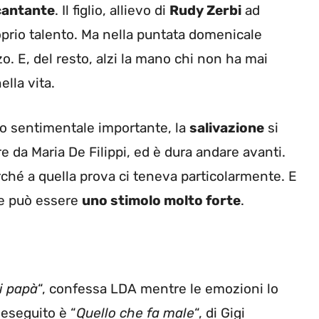
 cantante
. Il figlio, allievo di
Rudy Zerbi
ad
proprio talento. Ma nella puntata domenicale
o. E, del resto, alzi la mano chi non ha mai
lla vita.
ro sentimentale importante, la
salivazione
si
 da Maria De Filippi, ed è dura andare avanti.
hé a quella prova ci teneva particolarmente. E
nte può essere
uno stimolo molto forte
.
i papà
“, confessa LDA mentre le emozioni lo
 eseguito è “
Quello che fa male
“, di Gigi