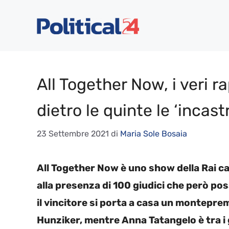
Vai
al
contenuto
All Together Now, i veri ra
dietro le quinte le ‘incast
23 Settembre 2021
di
Maria Sole Bosaia
All Together Now è uno show della Rai ca
alla presenza di 100 giudici che però pos
il vincitore si porta a casa un monteprem
Hunziker, mentre Anna Tatangelo è tra i g