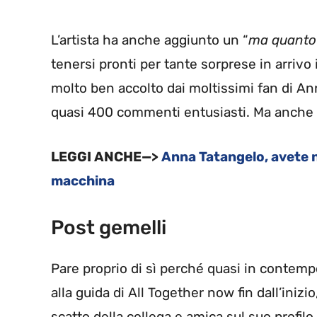
L’artista ha anche aggiunto un “
ma quanto 
tenersi pronti per tante sorprese in arriv
molto ben accolto dai moltissimi fan di An
quasi 400 commenti entusiasti. Ma anche l
LEGGI ANCHE—>
Anna Tatangelo, avete 
macchina
Post gemelli
Pare proprio di sì perché quasi in contem
alla guida di All Together now fin dall’inizi
scatto della collega e amica sul suo profilo