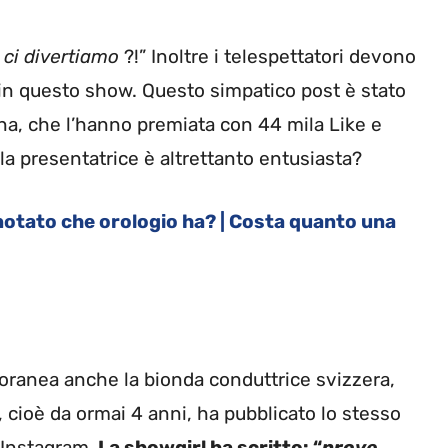
ci divertiamo
?!” Inoltre i telespettatori devono
o in questo show. Questo simpatico post è stato
na, che l’hanno premiata con 44 mila Like e
a presentatrice è altrettanto entusiasta?
notato che orologio ha? | Costa quanto una
poranea anche la bionda conduttrice svizzera,
o, cioè da ormai 4 anni, ha pubblicato lo stesso
 Instagram.
La showgirl ha scritto: “
prove,