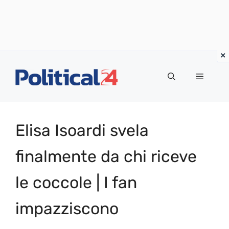
Vai
al
Menu
contenuto
Elisa Isoardi svela
finalmente da chi riceve
le coccole | I fan
impazziscono