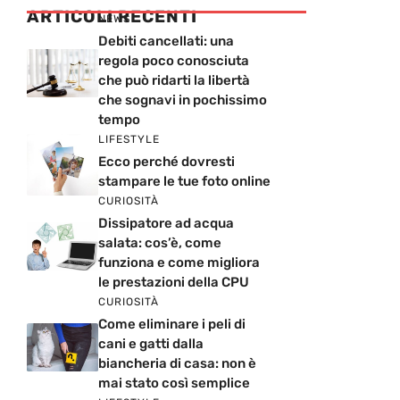
ARTICOLI RECENTI
NEWS
Debiti cancellati: una
regola poco conosciuta
che può ridarti la libertà
che sognavi in pochissimo
tempo
LIFESTYLE
Ecco perché dovresti
stampare le tue foto online
CURIOSITÀ
Dissipatore ad acqua
salata: cos’è, come
funziona e come migliora
le prestazioni della CPU
CURIOSITÀ
Come eliminare i peli di
cani e gatti dalla
biancheria di casa: non è
mai stato così semplice