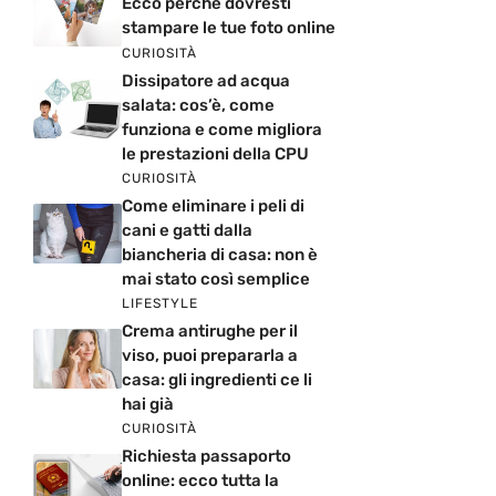
Ecco perché dovresti
stampare le tue foto online
CURIOSITÀ
Dissipatore ad acqua
salata: cos’è, come
funziona e come migliora
le prestazioni della CPU
CURIOSITÀ
Come eliminare i peli di
cani e gatti dalla
biancheria di casa: non è
mai stato così semplice
LIFESTYLE
Crema antirughe per il
viso, puoi prepararla a
casa: gli ingredienti ce li
hai già
CURIOSITÀ
Richiesta passaporto
online: ecco tutta la