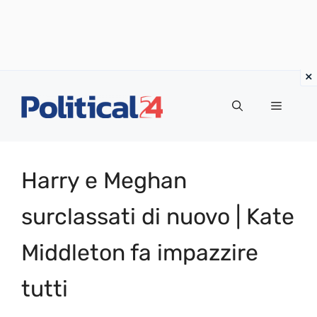
Vai
al
Menu
contenuto
Harry e Meghan
surclassati di nuovo | Kate
Middleton fa impazzire
tutti