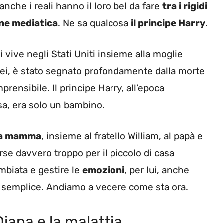
nche i reali hanno il loro bel da fare
tra i rigidi
ne mediatica
. Ne sa qualcosa
il principe Harry
.
i vive negli Stati Uniti insieme alla moglie
lei, è stato segnato profondamente dalla morte
ensibile. Il principe Harry, all’epoca
ssa, era solo un bambino.
lla mamma
, insieme al fratello William, al papà e
rse davvero troppo per il piccolo di casa
mbiata e gestire le
emozioni
, per lui, anche
o semplice. Andiamo a vedere come sta ora.
Diana e la malattia