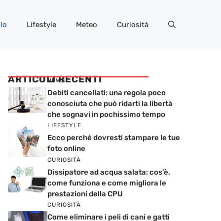
lo
Lifestyle
Meteo
Curiosità
ARTICOLI RECENTI
NEWS
Debiti cancellati: una regola poco
conosciuta che può ridarti la libertà
che sognavi in pochissimo tempo
LIFESTYLE
Ecco perché dovresti stampare le tue
foto online
CURIOSITÀ
Dissipatore ad acqua salata: cos’è,
come funziona e come migliora le
prestazioni della CPU
CURIOSITÀ
Come eliminare i peli di cani e gatti