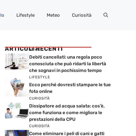
lo
Lifestyle
Meteo
Curiosità
ARTICOLI RECENTI
NEWS
Debiti cancellati: una regola poco
conosciuta che può ridarti la libertà
che sognavi in pochissimo tempo
LIFESTYLE
Ecco perché dovresti stampare le tue
foto online
CURIOSITÀ
Dissipatore ad acqua salata: cos’è,
come funziona e come migliora le
prestazioni della CPU
CURIOSITÀ
Come eliminare i peli di cani e gatti