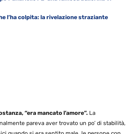
che l’ha colpita: la rivelazione straziante
ostanza, “era mancato l’amore”.
La
nalmente pareva aver trovato un po’ di stabilità,
ici quando si era sentito male, le persone con