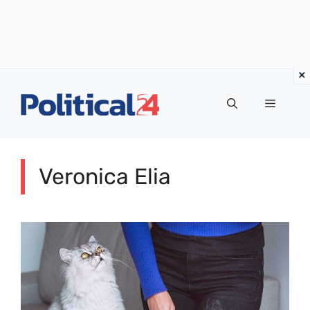
Vai
al
Menu
contenuto
Veronica Elia