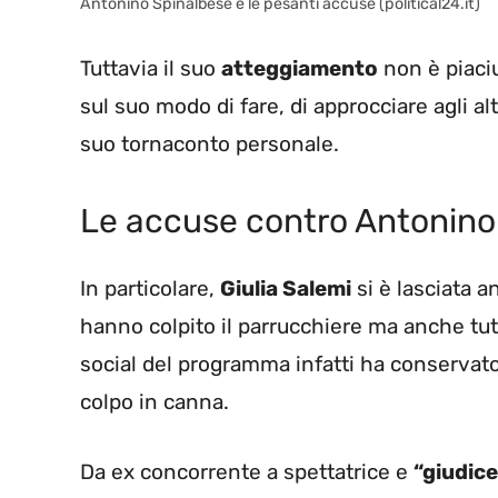
Antonino Spinalbese e le pesanti accuse (political24.it)
Tuttavia il suo
atteggiamento
non è piaciu
sul suo modo di fare, di approcciare agli al
suo tornaconto personale.
Le accuse contro Antonino
In particolare,
Giulia Salemi
si è lasciata a
hanno colpito il parrucchiere ma anche tutt
social del programma infatti ha conservat
colpo in canna.
Da ex concorrente a spettatrice e
“giudice