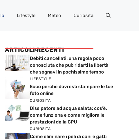
lo
Lifestyle
Meteo
Curiosità
ARTICOLI RECENTI
NEWS
Debiti cancellati: una regola poco
conosciuta che può ridarti la libertà
che sognavi in pochissimo tempo
LIFESTYLE
Ecco perché dovresti stampare le tue
foto online
CURIOSITÀ
Dissipatore ad acqua salata: cos’è,
come funziona e come migliora le
prestazioni della CPU
CURIOSITÀ
Come eliminare i peli di cani e gatti