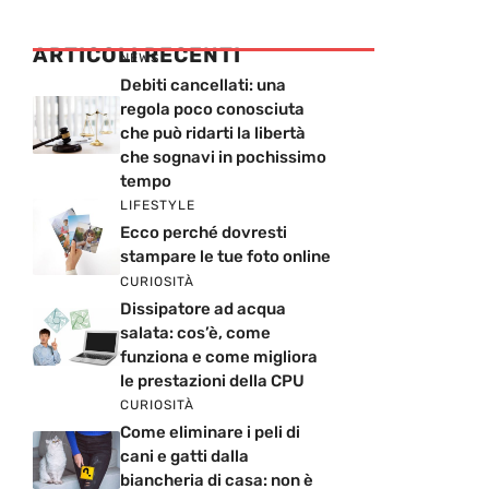
ARTICOLI RECENTI
NEWS
Debiti cancellati: una
regola poco conosciuta
che può ridarti la libertà
che sognavi in pochissimo
tempo
LIFESTYLE
Ecco perché dovresti
stampare le tue foto online
CURIOSITÀ
Dissipatore ad acqua
salata: cos’è, come
funziona e come migliora
le prestazioni della CPU
CURIOSITÀ
Come eliminare i peli di
cani e gatti dalla
biancheria di casa: non è