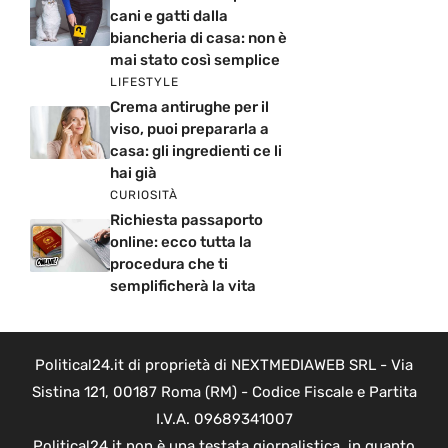
cani e gatti dalla
biancheria di casa: non è
mai stato così semplice
LIFESTYLE
Crema antirughe per il
viso, puoi prepararla a
casa: gli ingredienti ce li
hai già
CURIOSITÀ
Richiesta passaporto
online: ecco tutta la
procedura che ti
semplificherà la vita
Political24.it di proprietà di NEXTMEDIAWEB SRL - Via
Sistina 121, 00187 Roma (RM) - Codice Fiscale e Partita
I.V.A. 09689341007
Political24.it non è una testata giornalistica, in quanto