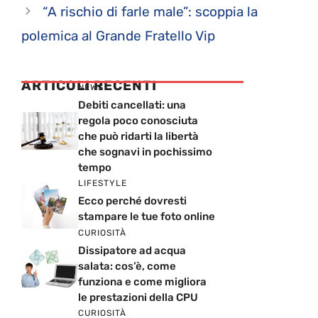
“A rischio di farle male”: scoppia la
polemica al Grande Fratello Vip
ARTICOLI RECENTI
NEWS
Debiti cancellati: una
regola poco conosciuta
che può ridarti la libertà
che sognavi in pochissimo
tempo
LIFESTYLE
Ecco perché dovresti
stampare le tue foto online
CURIOSITÀ
Dissipatore ad acqua
salata: cos’è, come
funziona e come migliora
le prestazioni della CPU
CURIOSITÀ