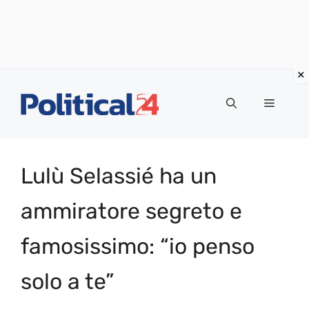
Vai
al
Menu
contenuto
Lulù Selassié ha un
ammiratore segreto e
famosissimo: “io penso
solo a te”