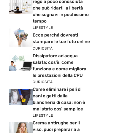
regola poco conosciuta
che può ridarti la libertà
che sognavi in pochissimo
tempo
LIFESTYLE
Ecco perché dovresti
stampare le tue foto online
CURIOSITÀ
Dissipatore ad acqua
salata: cos’è, come
funziona e come migliora
le prestazioni della CPU
CURIOSITÀ
Come eliminare i peli di
cani e gatti dalla
biancheria di casa: non è
mai stato così semplice
LIFESTYLE
Crema antirughe per il
viso, puoi prepararla a