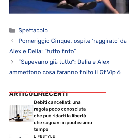
Categorie
Spettacolo
Pomeriggio Cinque, ospite ‘raggirato’ da
Alex e Delia: “tutto finto”
“Sapevano già tutto”: Delia e Alex
ammettono cosa faranno finito il Gf Vip 6
ARTICOLI RECENTI
NEWS
Debiti cancellati: una
regola poco conosciuta
che può ridarti la libertà
che sognavi in pochissimo
tempo
LIFESTYLE