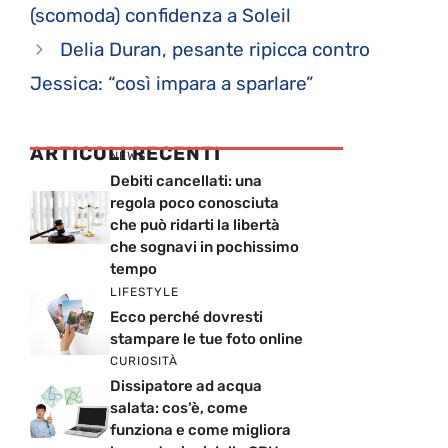
(scomoda) confidenza a Soleil
Delia Duran, pesante ripicca contro
Jessica: “così impara a sparlare”
ARTICOLI RECENTI
NEWS
Debiti cancellati: una
regola poco conosciuta
che può ridarti la libertà
che sognavi in pochissimo
tempo
LIFESTYLE
Ecco perché dovresti
stampare le tue foto online
CURIOSITÀ
Dissipatore ad acqua
salata: cos’è, come
funziona e come migliora