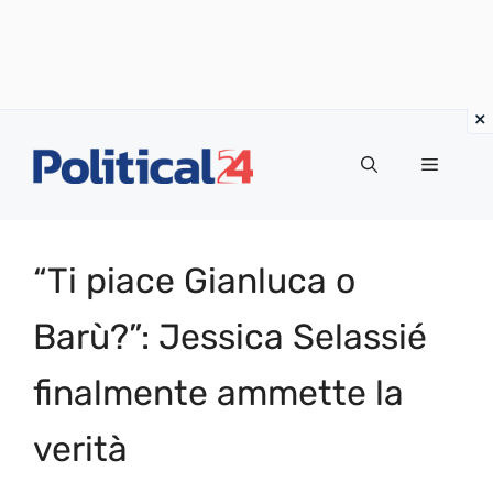
Vai
al
Menu
contenuto
“Ti piace Gianluca o
Barù?”: Jessica Selassié
finalmente ammette la
verità