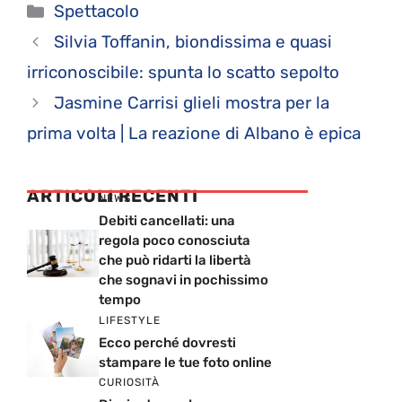
Categorie
Spettacolo
Silvia Toffanin, biondissima e quasi
irriconoscibile: spunta lo scatto sepolto
Jasmine Carrisi glieli mostra per la
prima volta | La reazione di Albano è epica
ARTICOLI RECENTI
NEWS
Debiti cancellati: una
regola poco conosciuta
che può ridarti la libertà
che sognavi in pochissimo
tempo
LIFESTYLE
Ecco perché dovresti
stampare le tue foto online
CURIOSITÀ