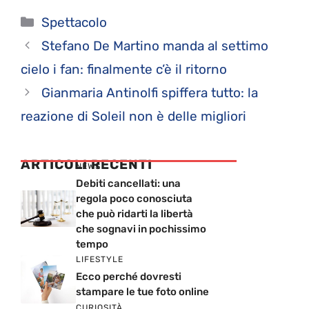
Categorie
Spettacolo
Stefano De Martino manda al settimo
cielo i fan: finalmente c’è il ritorno
Gianmaria Antinolfi spiffera tutto: la
reazione di Soleil non è delle migliori
ARTICOLI RECENTI
NEWS
Debiti cancellati: una
regola poco conosciuta
che può ridarti la libertà
che sognavi in pochissimo
tempo
LIFESTYLE
Ecco perché dovresti
stampare le tue foto online
CURIOSITÀ