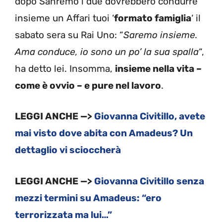
dopo Sanremo i due dovrebbero condurre
insieme un Affari tuoi ‘
formato famiglia
‘ il
sabato sera su Rai Uno: “
Saremo insieme.
Ama conduce, io sono un po’ la sua spalla
“,
ha detto lei. Insomma,
insieme nella vita –
come è ovvio – e pure nel lavoro
.
LEGGI ANCHE —>
Giovanna Civitillo, avete
mai visto dove abita con Amadeus? Un
dettaglio vi scioccherà
LEGGI ANCHE —>
Giovanna Civitillo senza
mezzi termini su Amadeus: “ero
terrorizzata ma lui…”