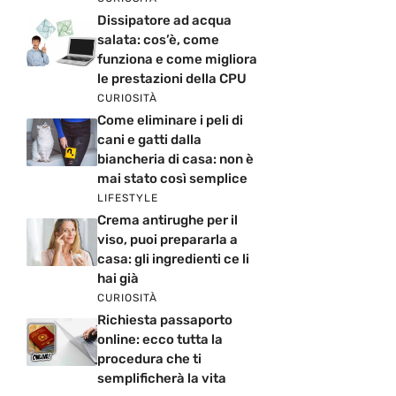
Dissipatore ad acqua
salata: cos’è, come
funziona e come migliora
le prestazioni della CPU
CURIOSITÀ
Come eliminare i peli di
cani e gatti dalla
biancheria di casa: non è
mai stato così semplice
LIFESTYLE
Crema antirughe per il
viso, puoi prepararla a
casa: gli ingredienti ce li
hai già
CURIOSITÀ
Richiesta passaporto
online: ecco tutta la
procedura che ti
semplificherà la vita