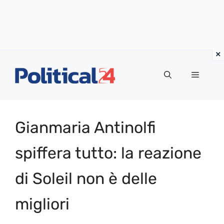
Vai
al
Menu
contenuto
Gianmaria Antinolfi
spiffera tutto: la reazione
di Soleil non è delle
migliori