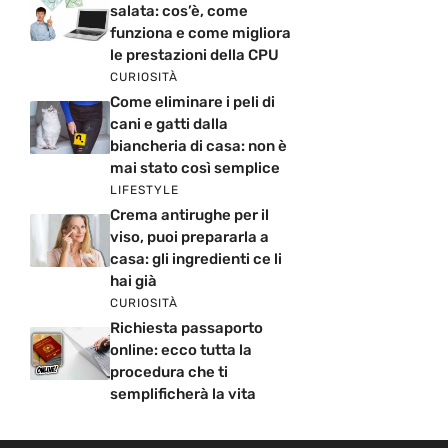
salata: cos’è, come
funziona e come migliora
le prestazioni della CPU
CURIOSITÀ
Come eliminare i peli di
cani e gatti dalla
biancheria di casa: non è
mai stato così semplice
LIFESTYLE
Crema antirughe per il
viso, puoi prepararla a
casa: gli ingredienti ce li
hai già
CURIOSITÀ
Richiesta passaporto
online: ecco tutta la
procedura che ti
semplificherà la vita