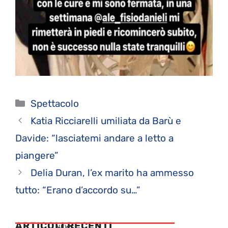
Categorie
Spettacolo
Katia Ricciarelli umiliata da Barù e
Davide: “lasciatemi andare a letto a
piangere”
Delia Duran, l’ex marito ha ammesso
tutto: “Erano d’accordo su…”
ARTICOLI RECENTI
NEWS