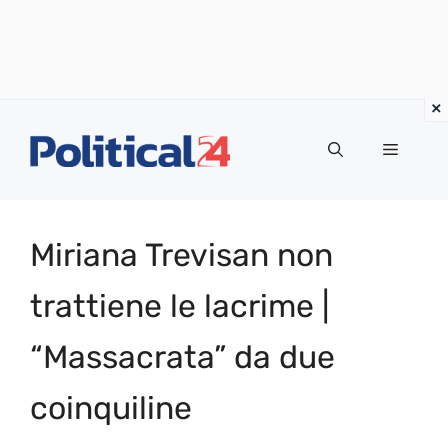
Vai
al
Menu
contenuto
Miriana Trevisan non
trattiene le lacrime |
“Massacrata” da due
coinquiline