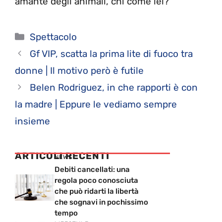
amante degli animali, chi come lei?
Categorie
Spettacolo
Gf VIP, scatta la prima lite di fuoco tra
donne | Il motivo però è futile
Belen Rodriguez, in che rapporti è con
la madre | Eppure le vediamo sempre
insieme
ARTICOLI RECENTI
NEWS
Debiti cancellati: una
regola poco conosciuta
che può ridarti la libertà
che sognavi in pochissimo
tempo