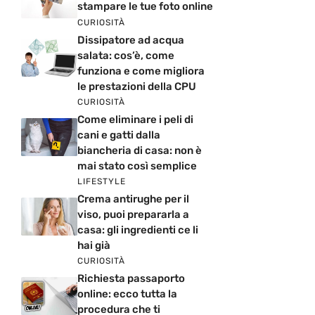
stampare le tue foto online
CURIOSITÀ
Dissipatore ad acqua
salata: cos’è, come
funziona e come migliora
le prestazioni della CPU
CURIOSITÀ
Come eliminare i peli di
cani e gatti dalla
biancheria di casa: non è
mai stato così semplice
LIFESTYLE
Crema antirughe per il
viso, puoi prepararla a
casa: gli ingredienti ce li
hai già
CURIOSITÀ
Richiesta passaporto
online: ecco tutta la
procedura che ti