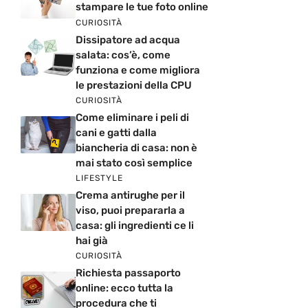
stampare le tue foto online
CURIOSITÀ
Dissipatore ad acqua
salata: cos’è, come
funziona e come migliora
le prestazioni della CPU
CURIOSITÀ
Come eliminare i peli di
cani e gatti dalla
biancheria di casa: non è
mai stato così semplice
LIFESTYLE
Crema antirughe per il
viso, puoi prepararla a
casa: gli ingredienti ce li
hai già
CURIOSITÀ
Richiesta passaporto
online: ecco tutta la
procedura che ti