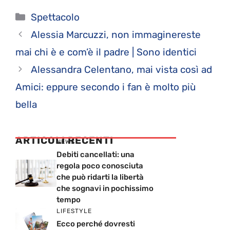
Categorie
Spettacolo
Alessia Marcuzzi, non immaginereste
mai chi è e com’è il padre | Sono identici
Alessandra Celentano, mai vista così ad
Amici: eppure secondo i fan è molto più
bella
ARTICOLI RECENTI
NEWS
Debiti cancellati: una
regola poco conosciuta
che può ridarti la libertà
che sognavi in pochissimo
tempo
LIFESTYLE
Ecco perché dovresti