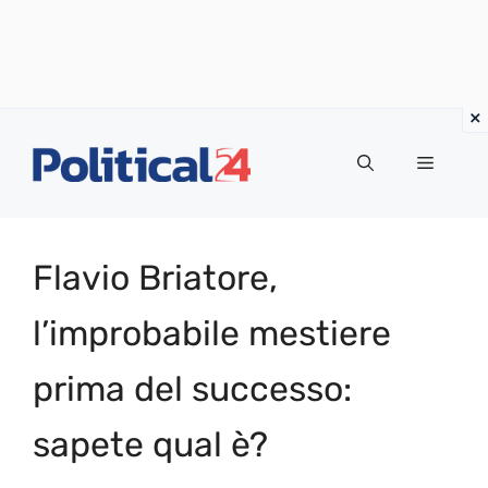
Vai
al
Menu
contenuto
Flavio Briatore,
l’improbabile mestiere
prima del successo:
sapete qual è?