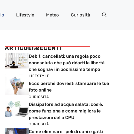
lo
Lifestyle
Meteo
Curiosità
ARTICOLI RECENTI
NEWS
Debiti cancellati: una regola poco
conosciuta che può ridarti la libertà
che sognavi in pochissimo tempo
LIFESTYLE
Ecco perché dovresti stampare le tue
foto online
CURIOSITÀ
Dissipatore ad acqua salata: cos’è,
come funziona e come migliora le
prestazioni della CPU
CURIOSITÀ
Come eliminare i peli di cani e gatti