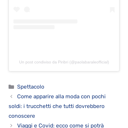
Un post condiviso da Piribri (@paolabaraleofficial)
Categorie
Spettacolo
Come apparire alla moda con pochi
soldi: i trucchetti che tutti dovrebbero
conoscere
Viaggi e Covid: ecco come si potrà