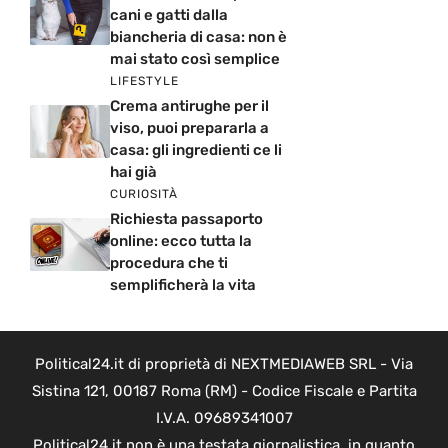
cani e gatti dalla
biancheria di casa: non è
mai stato così semplice
LIFESTYLE
Crema antirughe per il
viso, puoi prepararla a
casa: gli ingredienti ce li
hai già
CURIOSITÀ
Richiesta passaporto
online: ecco tutta la
procedura che ti
semplificherà la vita
Political24.it di proprietà di NEXTMEDIAWEB SRL - Via
Sistina 121, 00187 Roma (RM) - Codice Fiscale e Partita
I.V.A. 09689341007
Political24.it non è una testata giornalistica, in quanto