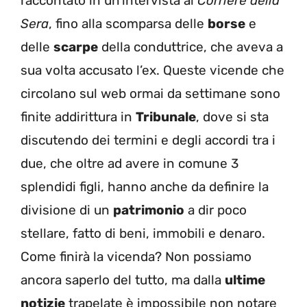
raccontato in un’intervista al
Corriere della
Sera
, fino alla scomparsa delle
borse
e
delle
scarpe
della conduttrice, che aveva a
sua volta accusato l’ex. Queste vicende che
circolano sul web ormai da settimane sono
finite addirittura in
T
ribunale
, dove si sta
discutendo dei termini e degli accordi tra i
due, che oltre ad avere in comune 3
splendidi figli, hanno anche da definire la
divisione di un
patrimonio
a dir poco
stellare, fatto di beni, immobili e denaro.
Come finirà la vicenda? Non possiamo
ancora saperlo del tutto, ma dalla
ultime
notizie
trapelate è impossibile non notare