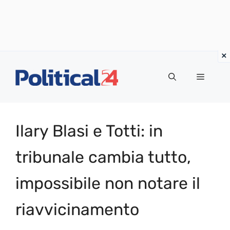
Vai
al
Menu
contenuto
Ilary Blasi e Totti: in
tribunale cambia tutto,
impossibile non notare il
riavvicinamento