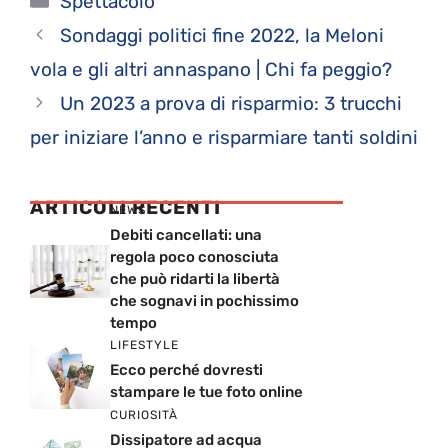
Spettacolo
Sondaggi politici fine 2022, la Meloni
vola e gli altri annaspano | Chi fa peggio?
Un 2023 a prova di risparmio: 3 trucchi
per iniziare l’anno e risparmiare tanti soldini
ARTICOLI RECENTI
NEWS
Debiti cancellati: una
regola poco conosciuta
che può ridarti la libertà
che sognavi in pochissimo
tempo
LIFESTYLE
Ecco perché dovresti
stampare le tue foto online
CURIOSITÀ
Dissipatore ad acqua