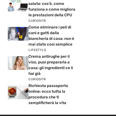
salata: cos’è, come
funziona e come migliora
le prestazioni della CPU
CURIOSITÀ
Come eliminare i peli di
cani e gatti dalla
biancheria di casa: non è
mai stato così semplice
LIFESTYLE
Crema antirughe per il
viso, puoi prepararla a
casa: gli ingredienti ce li
hai già
CURIOSITÀ
Richiesta passaporto
online: ecco tutta la
procedura che ti
semplificherà la vita