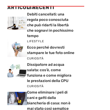
ARTICOLI RECENTI
NEWS
Debiti cancellati: una
regola poco conosciuta
che può ridarti la libertà
che sognavi in pochissimo
tempo
LIFESTYLE
Ecco perché dovresti
stampare le tue foto online
CURIOSITÀ
Dissipatore ad acqua
salata: cos’è, come
funziona e come migliora
le prestazioni della CPU
CURIOSITÀ
Come eliminare i peli di
cani e gatti dalla
biancheria di casa: non è
mai stato così semplice