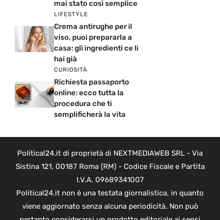
mai stato così semplice
LIFESTYLE
Crema antirughe per il
viso, puoi prepararla a
casa: gli ingredienti ce li
hai già
CURIOSITÀ
Richiesta passaporto
online: ecco tutta la
procedura che ti
semplificherà la vita
Political24.it di proprietà di NEXTMEDIAWEB SRL - Via
Sistina 121, 00187 Roma (RM) - Codice Fiscale e Partita
I.V.A. 09689341007
Political24.it non è una testata giornalistica, in quanto
viene aggiornato senza alcuna periodicità. Non può
pertanto considerarsi un prodotto editoriale ai sensi