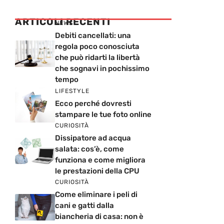
ARTICOLI RECENTI
NEWS
Debiti cancellati: una
regola poco conosciuta
che può ridarti la libertà
che sognavi in pochissimo
tempo
LIFESTYLE
Ecco perché dovresti
stampare le tue foto online
CURIOSITÀ
Dissipatore ad acqua
salata: cos’è, come
funziona e come migliora
le prestazioni della CPU
CURIOSITÀ
Come eliminare i peli di
cani e gatti dalla
biancheria di casa: non è