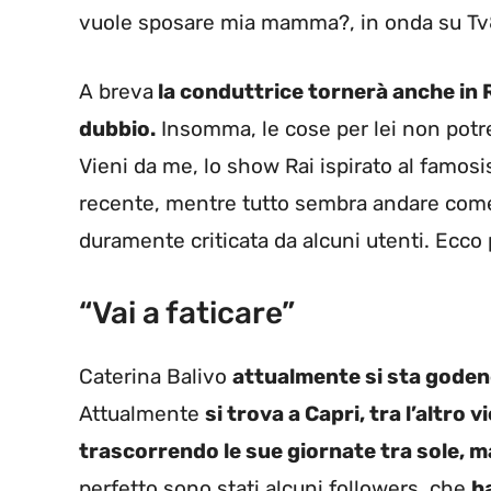
vuole sposare mia mamma?, in onda su Tv8
A breva
la conduttrice tornerà anche in R
dubbio.
Insomma, le cose per lei non potr
Vieni da me, lo show Rai ispirato al famo
recente, mentre tutto sembra andare come
duramente criticata da alcuni utenti. Ecco
“Vai a faticare”
Caterina Balivo
attualmente si sta godendo
Attualmente
si trova a Capri, tra l’altro 
trascorrendo le sue giornate tra sole, ma
perfetto sono stati alcuni followers, che
ha