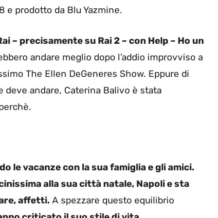
 e prodotto da Blu Yazmine.
ai – precisamente su Rai 2 – con Help – Ho un
ebbero andare meglio dopo l’addio improvviso a
sissimo The Ellen DeGeneres Show. Eppure di
 deve andare, Caterina Balivo è stata
 perchè.
 le vacanze con la sua famiglia e gli amici.
vicinissima alla sua città natale, Napoli e sta
re, affetti.
A spezzare questo equilibrio
nno criticato il suo stile di vita.