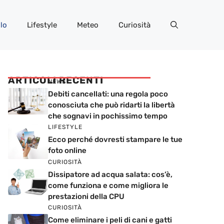
lo
Lifestyle
Meteo
Curiosità
ARTICOLI RECENTI
NEWS
Debiti cancellati: una regola poco
conosciuta che può ridarti la libertà
che sognavi in pochissimo tempo
LIFESTYLE
Ecco perché dovresti stampare le tue
foto online
CURIOSITÀ
Dissipatore ad acqua salata: cos’è,
come funziona e come migliora le
prestazioni della CPU
CURIOSITÀ
Come eliminare i peli di cani e gatti