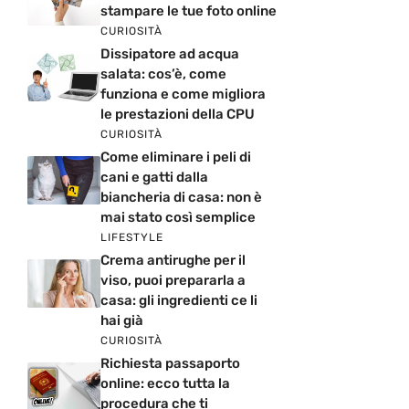
stampare le tue foto online
CURIOSITÀ
Dissipatore ad acqua
salata: cos’è, come
funziona e come migliora
le prestazioni della CPU
CURIOSITÀ
Come eliminare i peli di
cani e gatti dalla
biancheria di casa: non è
mai stato così semplice
LIFESTYLE
Crema antirughe per il
viso, puoi prepararla a
casa: gli ingredienti ce li
hai già
CURIOSITÀ
Richiesta passaporto
online: ecco tutta la
procedura che ti