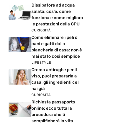
Dissipatore ad acqua
salata: cos’è, come
funziona e come migliora
le prestazioni della CPU
CURIOSITÀ
Come eliminare i peli di
cani e gatti dalla
biancheria di casa: non è
mai stato così semplice
LIFESTYLE
Crema antirughe per il
viso, puoi prepararla a
casa: gli ingredienti ce li
hai già
CURIOSITÀ
Richiesta passaporto
online: ecco tutta la
procedura che ti
semplificherà la vita