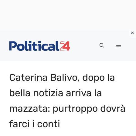
Vai
al
Menu
contenuto
Caterina Balivo, dopo la
bella notizia arriva la
mazzata: purtroppo dovrà
farci i conti