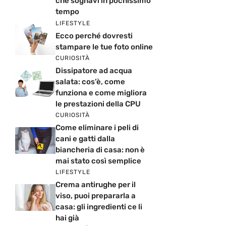
che sognavi in pochissimo
tempo
LIFESTYLE
Ecco perché dovresti
stampare le tue foto online
CURIOSITÀ
Dissipatore ad acqua
salata: cos’è, come
funziona e come migliora
le prestazioni della CPU
CURIOSITÀ
Come eliminare i peli di
cani e gatti dalla
biancheria di casa: non è
mai stato così semplice
LIFESTYLE
Crema antirughe per il
viso, puoi prepararla a
casa: gli ingredienti ce li
hai già