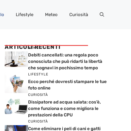
lo
Lifestyle
Meteo
Curiosità
ARTICOLI RECENTI
NEWS
Debiti cancellati: una regola poco
conosciuta che può ridarti la libertà
che sognavi in pochissimo tempo
LIFESTYLE
Ecco perché dovresti stampare le tue
foto online
CURIOSITÀ
Dissipatore ad acqua salata: cos’è,
come funziona e come migliora le
prestazioni della CPU
CURIOSITÀ
Come eliminare i peli di cani e gatti