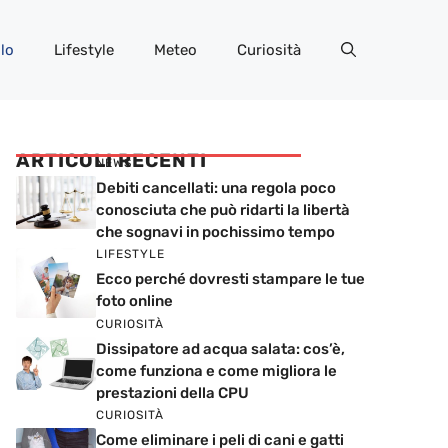
lo
Lifestyle
Meteo
Curiosità
ARTICOLI RECENTI
NEWS
Debiti cancellati: una regola poco
conosciuta che può ridarti la libertà
che sognavi in pochissimo tempo
LIFESTYLE
Ecco perché dovresti stampare le tue
foto online
CURIOSITÀ
Dissipatore ad acqua salata: cos’è,
come funziona e come migliora le
prestazioni della CPU
CURIOSITÀ
Come eliminare i peli di cani e gatti