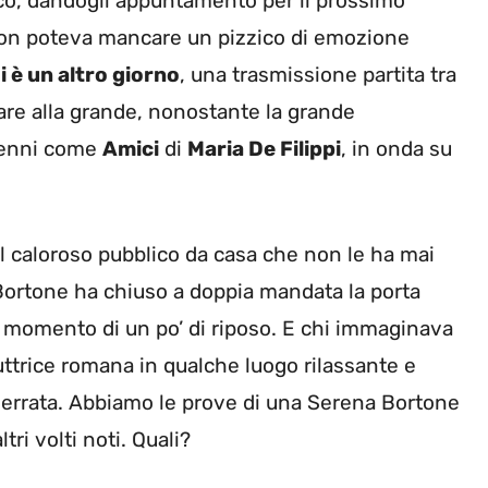
lico, dandogli appuntamento per il prossimo
on poteva mancare un pizzico di emozione
 è un altro giorno
, una trasmissione partita tra
lare alla grande, nonostante la grande
cenni come
Amici
di
Maria De Filippi
, in onda su
 il caloroso pubblico da casa che non le ha mai
Bortone ha chiuso a doppia mandata la porta
il momento di un po’ di riposo. E chi immaginava
uttrice romana in qualche luogo rilassante e
ù errata. Abbiamo le prove di una Serena Bortone
ri volti noti. Quali?