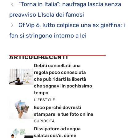
“Torna in Italia”: naufraga lascia senza
preavviso L’Isola dei famosi
Gf Vip 6, lutto colpisce una ex gieffina: i
fan si stringono intorno a lei
ARTICOLI RECENTI
NEWS
Debiti cancellati: una
regola poco conosciuta
che può ridarti la libertà
che sognavi in pochissimo
tempo
LIFESTYLE
Ecco perché dovresti
stampare le tue foto online
CURIOSITÀ
Dissipatore ad acqua
salata: cos’è, come