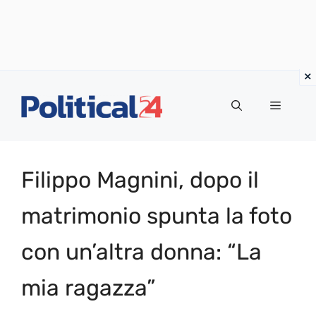
Vai
al
Menu
contenuto
Filippo Magnini, dopo il
matrimonio spunta la foto
con un’altra donna: “La
mia ragazza”