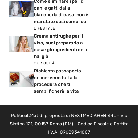
Come eliminare i peli di
cani e gatti dalla
biancheria di casa: non è
mai stato così semplice
LIFESTYLE
Crema antirughe per il
viso, puoi prepararla a
casa: gli ingredienti ce li
hai già
CURIOSITÀ
Richiesta passaporto
online: ecco tutta la
procedura che ti
semplificherà la vita
Political24.it di proprietà di NEXTMEDIAWEB SRL - Via
Sistina 121, 00187 Roma (RM) - Codice Fiscale e Partita
I.V.A. 09689341007