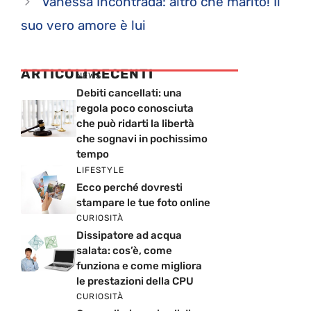
Vanessa Incontrada: altro che marito! Il
suo vero amore è lui
ARTICOLI RECENTI
NEWS
Debiti cancellati: una
regola poco conosciuta
che può ridarti la libertà
che sognavi in pochissimo
tempo
LIFESTYLE
Ecco perché dovresti
stampare le tue foto online
CURIOSITÀ
Dissipatore ad acqua
salata: cos’è, come
funziona e come migliora
le prestazioni della CPU
CURIOSITÀ